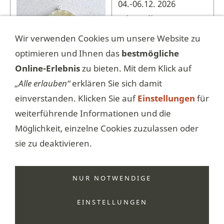
04.-06.12. 2026
Mineralientage
Hamburg
Wir verwenden Cookies um unsere Website zu
Hamburg Schnelsen
optimieren und Ihnen das
bestmögliche
Online-Erlebnis
zu bieten. Mit dem Klick auf
Weitere Termine
„Alle erlauben“
erklären Sie sich damit
folgen, sobald die
einverstanden. Klicken Sie auf
Einstellungen
für
Daten für die
weiterführende Informationen und die
Veranstaltungen
Möglichkeit, einzelne Cookies zuzulassen oder
bekannt sind.
sie zu deaktivieren.
NUR NOTWENDIGE
EINSTELLUNGEN
AGB
Datenschutz
Haftungsausschluss
Hilfe
Impressum