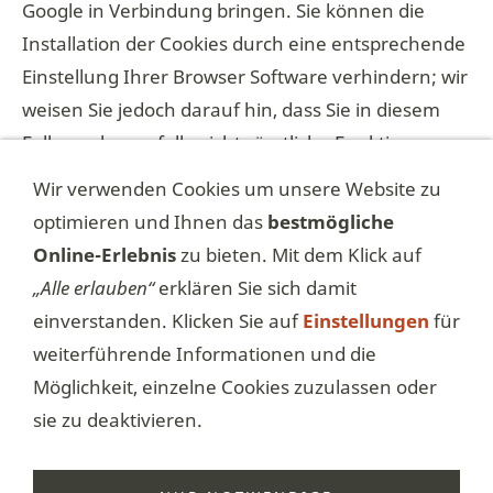
Google in Verbindung bringen. Sie können die
Installation der Cookies durch eine entsprechende
Einstellung Ihrer Browser Software verhindern; wir
weisen Sie jedoch darauf hin, dass Sie in diesem
Fall gegebenenfalls nicht sämtliche Funktionen
dieser Website voll umfänglich nutzen können.
Wir verwenden Cookies um unsere Website zu
Durch die Nutzung dieser Website erklären Sie sich
optimieren und Ihnen das
bestmögliche
mit der Bearbeitung der über Sie erhobenen Daten
Online-Erlebnis
zu bieten. Mit dem Klick auf
durch Google in der zuvor beschriebenen Art und
„Alle erlauben“
erklären Sie sich damit
Weise und zu dem zuvor benannten Zweck
einverstanden. Klicken Sie auf
Einstellungen
für
einverstanden. Wenn Sie Google Analytics
weiterführende Informationen und die
deaktivieren möchten, finden Sie das passende
Möglichkeit, einzelne Cookies zuzulassen oder
Browser-Add-On unter
sie zu deaktivieren.
tools.google.com/dlpage/gaoptout?hl=de
.