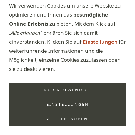
Wir verwenden Cookies um unsere Website zu
optimieren und Ihnen das
bestmögliche
AGB
Datenschutz
Haftungsausschluss
Hilfe
Impressum
Online-Erlebnis
zu bieten. Mit dem Klick auf
Versand
Widerrufsrecht
Zahlung
Cookies
„Alle erlauben“
erklären Sie sich damit
einverstanden. Klicken Sie auf
Einstellungen
für
weiterführende Informationen und die
Möglichkeit, einzelne Cookies zuzulassen oder
sie zu deaktivieren.
NUR NOTWENDIGE
EINSTELLUNGEN
ALLE ERLAUBEN